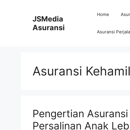
Skip
to
Home
Asur
JSMedia
content
Asuransi
Asuransi Perjal
Asuransi Kehami
Pengertian Asuransi
Persalinan Anak Leb