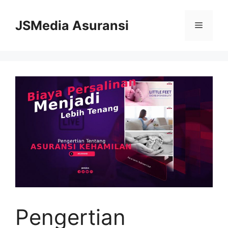
Skip
to
JSMedia Asuransi
Menu
content
Pengertian