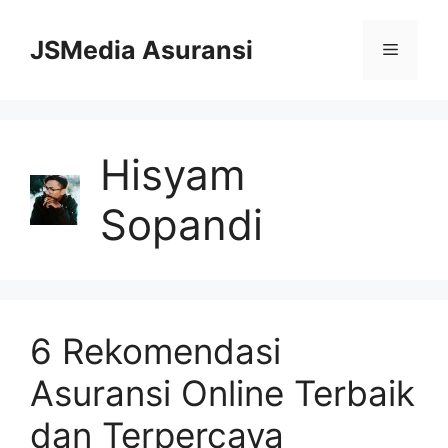
Skip
to
JSMedia Asuransi
Menu
content
Hisyam
Sopandi
6 Rekomendasi
Asuransi Online Terbaik
dan Terpercaya