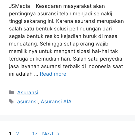
JSMedia – Kesadaran masyarakat akan
pentingnya asuransi telah menjadi semakij
tinggi sekarang ini. Karena asuransi merupakan
salah satu bentuk solusi perlindungan dari
segala bentuk resiko kejadian buruk di masa
mendatang. Sehingga setiap orang wajib
memilikinya untuk mengantisipasi hal-hal tak
terduga di kemudian hari. Salah satu penyedia
jasa layanan asuransi terbaik di Indonesia saat
ini adalah …
Read more
Categories
Asuransi
Tags
asuransi
,
Asuransi AIA
Post
Page
Page
Page
1
2
…
17
Next
→