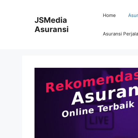
Skip
to
Home
Asur
JSMedia
content
Asuransi
Asuransi Perjal