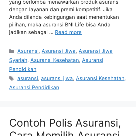
yang berlomba menawarkan produk asuransi
dengan layanan dan premi kompetitif. Jika
Anda dilanda kebingungan saat menentukan
pilihan, maka asuransi BNI Life bisa Anda
jadikan sebagai …
Read more
Categories
Asuransi
,
Asuransi Jiwa
,
Asuransi Jiwa
Syariah
,
Asuransi Kesehatan
,
Asuransi
Pendidikan
Tags
asuransi
,
asuransi jiwa
,
Asuransi Kesehatan
,
Asuransi Pendidikan
Contoh Polis Asuransi,
Cara Memilih Asuransi