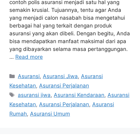
contoh polis asuransi menjadi satu hal yang
semakin krusial. Tujuannya, tentu agar Anda
yang menjadi calon nasabah bisa mengetahui
berbagai hal yang terkait dengan produk
asuransi yang akan dibeli. Dengan begitu, Anda
bisa mendapatkan manfaat maksimal dari apa
yang dibayarkan selama masa pertanggungan.
…
Read more
Categories
Asuransi
,
Asuransi Jiwa
,
Asuransi
Kesehatan
,
Asuransi Perjalanan
Tags
asuransi jiwa
,
Asuransi Kendaraan
,
Asuransi
Kesehatan
,
Asuransi Perjalanan
,
Asuransi
Rumah
,
Asuransi Umum