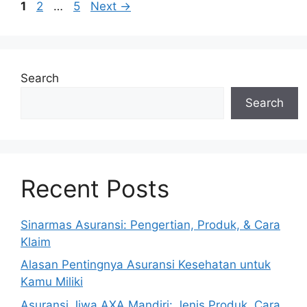
Post
Page
Page
Page
1
2
…
5
Next
→
navigation
Search
Search
Recent Posts
Sinarmas Asuransi: Pengertian, Produk, & Cara
Klaim
Alasan Pentingnya Asuransi Kesehatan untuk
Kamu Miliki
Asuransi Jiwa AXA Mandiri: Jenis Produk, Cara