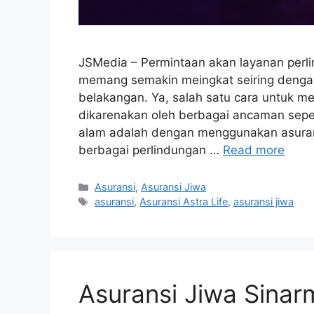
JSMedia – Permintaan akan layanan perli
memang semakin meingkat seiring dengan
belakangan. Ya, salah satu cara untuk me
dikarenakan oleh berbagai ancaman seper
alam adalah dengan menggunakan asuran
berbagai perlindungan …
Read more
Categories
Asuransi
,
Asuransi Jiwa
Tags
asuransi
,
Asuransi Astra Life
,
asuransi jiwa
Asuransi Jiwa Sinarm