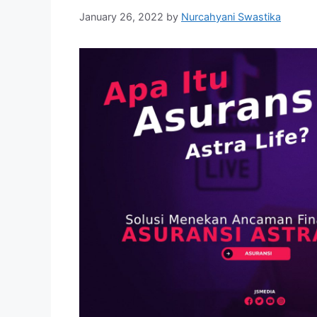
January 26, 2022
by
Nurcahyani Swastika