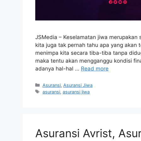
JSMedia – Keselamatan jiwa merupakan sal
kita juga tak pernah tahu apa yang akan 
menimpa kita secara tiba-tiba tanpa didug
maka tentu akan mengganggu kondisi fina
adanya hal-hal …
Read more
Categories
Asuransi
,
Asuransi Jiwa
Tags
asuransi
,
asuransi jiwa
Asuransi Avrist, Asu