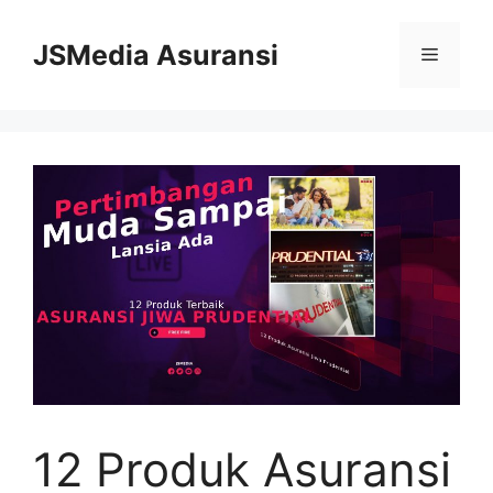
Skip
to
JSMedia Asuransi
Menu
content
12 Produk Asuransi