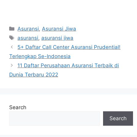
Categories
Asuransi
,
Asuransi Jiwa
Tags
asuransi
,
asuransi jiwa
Post
5+ Daftar Call Center Asuransi Prudential!
navigation
Terlengkap Se-Indonesia
11 Daftar Perusahaan Asuransi Terbaik di
Dunia Terbaru 2022
Search
Search