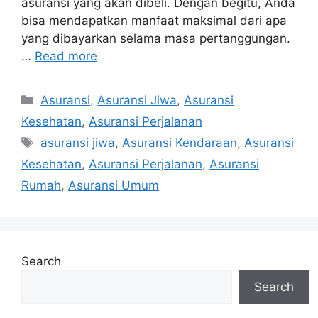
asuransi yang akan dibeli. Dengan begitu, Anda
bisa mendapatkan manfaat maksimal dari apa
yang dibayarkan selama masa pertanggungan.
…
Read more
Categories
Asuransi
,
Asuransi Jiwa
,
Asuransi
Kesehatan
,
Asuransi Perjalanan
Tags
asuransi jiwa
,
Asuransi Kendaraan
,
Asuransi
Kesehatan
,
Asuransi Perjalanan
,
Asuransi
Rumah
,
Asuransi Umum
Search
Search