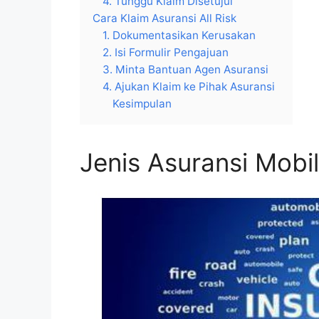
4. Tunggu Klaim Disetujui
Cara Klaim Asuransi All Risk
1. Dokumentasikan Kerusakan
2. Isi Formulir Pengajuan
3. Minta Bantuan Agen Asuransi
4. Ajukan Klaim ke Pihak Asuransi
Kesimpulan
Jenis Asuransi Mobil