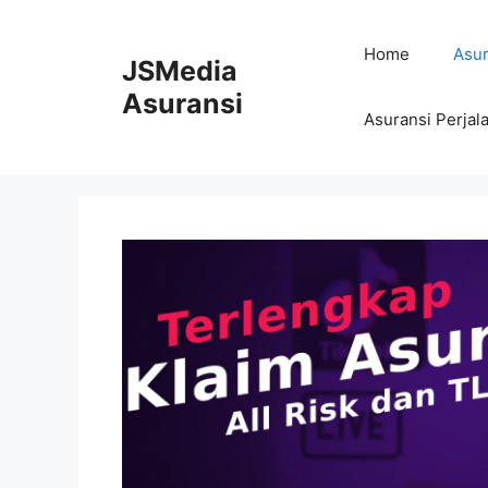
Skip
to
Home
Asur
JSMedia
content
Asuransi
Asuransi Perjal