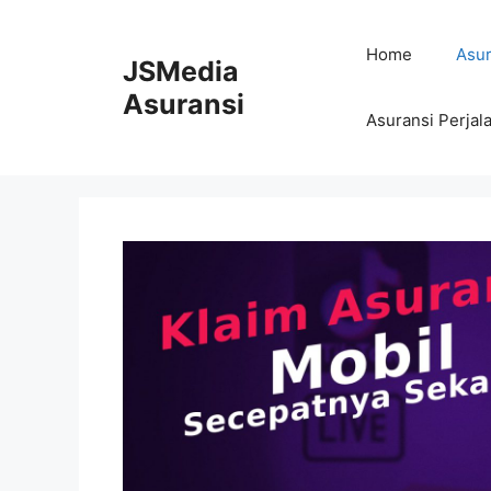
Skip
to
Home
Asur
JSMedia
content
Asuransi
Asuransi Perjal