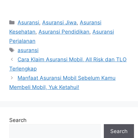
Categories
Asuransi
,
Asuransi Jiwa
,
Asuransi
Kesehatan
,
Asuransi Pendidikan
,
Asuransi
Perjalanan
Tags
asuransi
Post
Cara Klaim Asuransi Mobil, All Risk dan TLO
navigation
Terlengkap
Manfaat Asuransi Mobil Sebelum Kamu
Membeli Mobil, Yuk Ketahui!
Search
Search