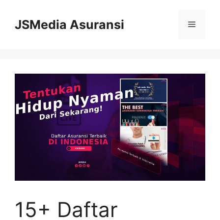
Skip
to
JSMedia Asuransi
Menu
content
15+ Daftar