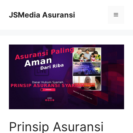
Skip
to
JSMedia Asuransi
Menu
content
Prinsip Asuransi