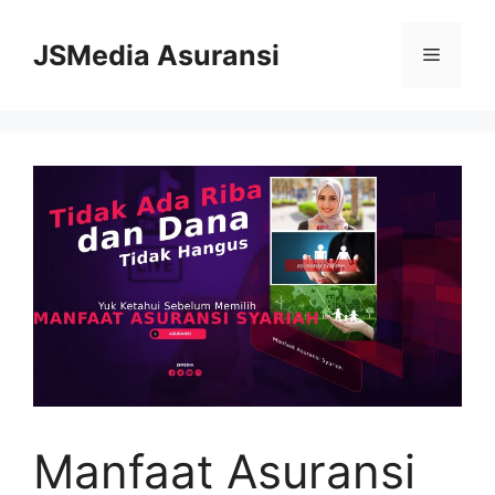
Skip
to
JSMedia Asuransi
Menu
content
Manfaat Asuransi