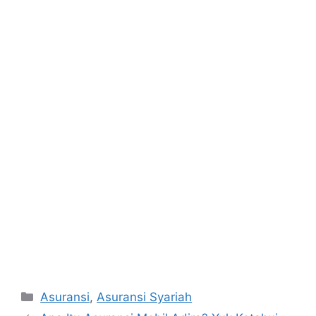
Categories
Asuransi
,
Asuransi Syariah
Post