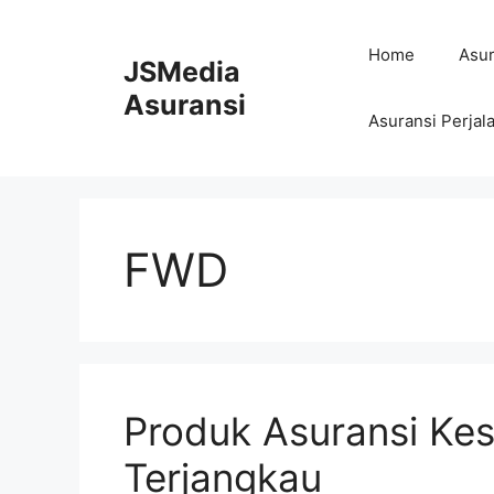
Skip
to
Home
Asur
JSMedia
content
Asuransi
Asuransi Perjal
FWD
Produk Asuransi Ke
Terjangkau