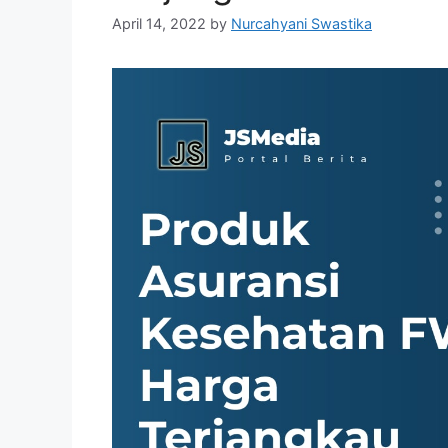
April 14, 2022
by
Nurcahyani Swastika