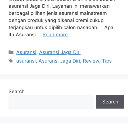
asuransi Jaga Diri. Layanan ini menawarkan
berbagai pilihan jenis asuransi mainstream
dengan produk yang dikenai premi cukup
terjangkau untuk dipilih calon nasabah. Apa
Itu Asuransi …
Read more
Categories
Asuransi
,
Asuransi Jaga Diri
Tags
asuransi
,
Asuransi Jaga Diri
,
Review
,
Tips
Search
Search