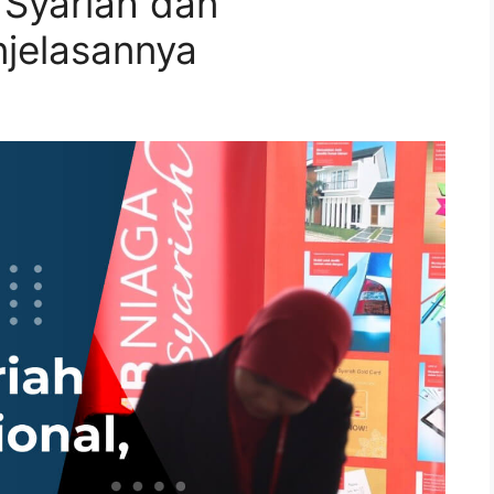
 Syariah dan
njelasannya