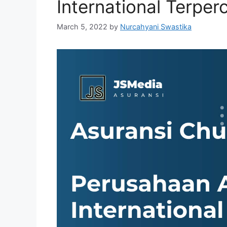
International Terper
March 5, 2022
by
Nurcahyani Swastika