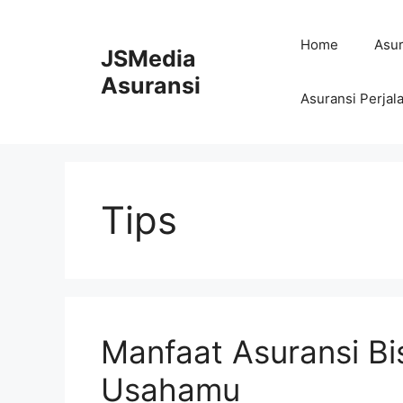
Skip
to
Home
Asur
JSMedia
content
Asuransi
Asuransi Perjal
Tips
Manfaat Asuransi Bi
Usahamu