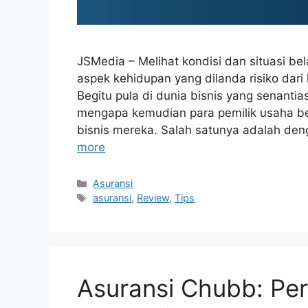
JSMedia – Melihat kondisi dan situasi be
aspek kehidupan yang dilanda risiko dar
Begitu pula di dunia bisnis yang senantia
mengapa kemudian para pemilik usaha b
bisnis mereka. Salah satunya adalah de
more
Categories
Asuransi
Tags
asuransi
,
Review
,
Tips
Asuransi Chubb: Pe