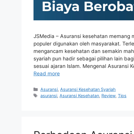
JSMedia – Asuransi kesehatan memang men
populer digunakan oleh masyarakat. Terl
mengancam kesehatan dan semakin mahaln
syariah pun hadir sebagai pilihan lain ba
sesuai ajaran Islam. Mengenal Asuransi
Read more
Categories
Asuransi
,
Asuransi Kesehatan Syariah
Tags
asuransi
,
Asuransi Kesehatan
,
Review
,
Tips