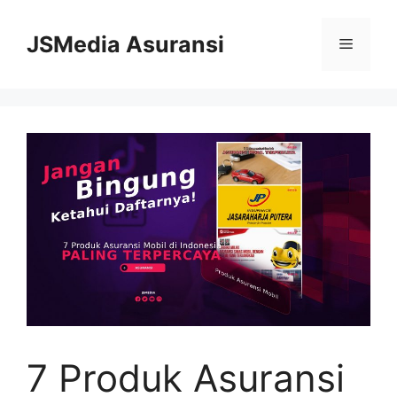
Skip
to
JSMedia Asuransi
Menu
content
7 Produk Asuransi