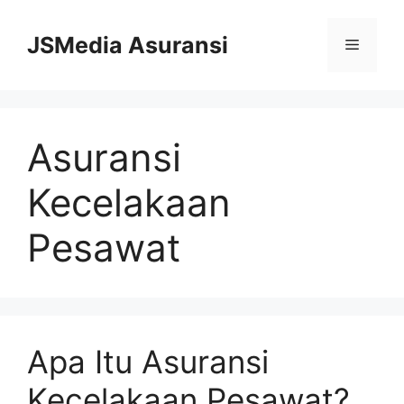
Skip
to
JSMedia Asuransi
Menu
content
Asuransi
Kecelakaan
Pesawat
Apa Itu Asuransi
Kecelakaan Pesawat?