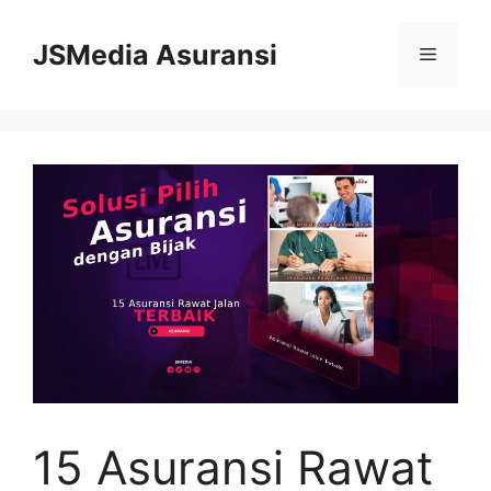
Skip
to
JSMedia Asuransi
Menu
content
15 Asuransi Rawat