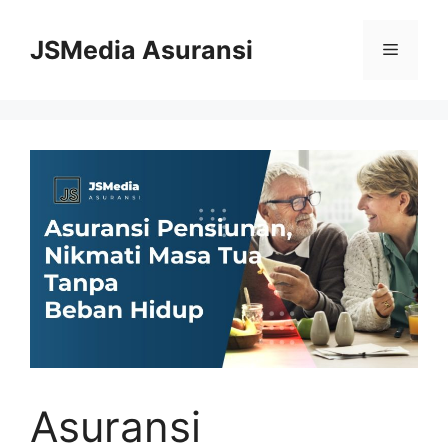
Skip
to
JSMedia Asuransi
Menu
content
Asuransi