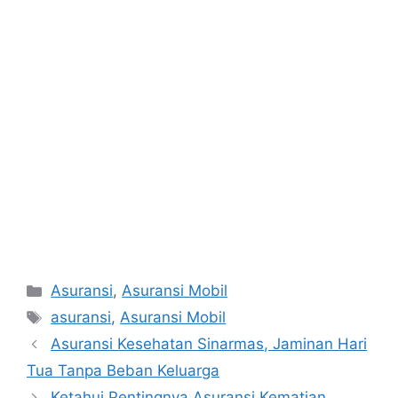
Categories
Asuransi
,
Asuransi Mobil
Tags
asuransi
,
Asuransi Mobil
Post
Asuransi Kesehatan Sinarmas, Jaminan Hari
navigation
Tua Tanpa Beban Keluarga
Ketahui Pentingnya Asuransi Kematian,