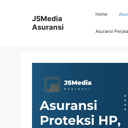
Skip
to
Home
Asur
JSMedia
content
Asuransi
Asuransi Perjal