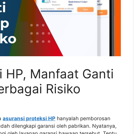
i HP, Manfaat Ganti
rbagai Risiko
a
asuransi proteksi HP
hanyalah pemborosan
udah dilengkapi garansi oleh pabrikan. Nyatanya,
ngi oleh layanan garansi bawaan tersebut. Tentu