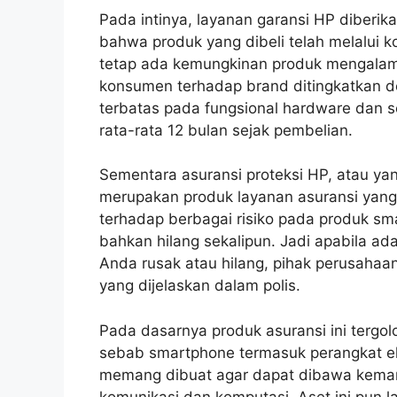
Pada intinya, layanan garansi HP diber
bahwa produk yang dibeli telah melalui k
tetap ada kemungkinan produk mengalami
konsumen terhadap brand ditingkatkan d
terbatas pada fungsional hardware dan so
rata-rata 12 bulan sejak pembelian.
Sementara asuransi proteksi HP, atau ya
merupakan produk layanan asuransi yang
terhadap berbagai risiko pada produk sm
bahkan hilang sekalipun. Jadi apabila 
Anda rusak atau hilang, pihak perusahaa
yang dijelaskan dalam polis.
Pada dasarnya produk asuransi ini tergol
sebab smartphone termasuk perangkat ele
memang dibuat agar dapat dibawa kema
komunikasi dan komputasi. Aset ini pun l