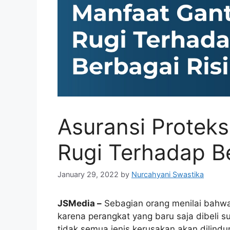
Asuransi Proteks
Rugi Terhadap Be
January 29, 2022
by
Nurcahyani Swastika
JSMedia –
Sebagian orang menilai bahw
karena perangkat yang baru saja dibeli s
tidak semua jenis kerusakan akan dilindu